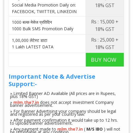
Social Media Promotion Daily on:
18% GST
FACEBOOK, TWITTER, LINKEDIN
Rs : 15,000 +
1000 बल्क मेसेज प्रतिदिन
1000 Bulk SMS Promotion Daily
18% GST
Rs : 25,000 +
1,00,000 लेटेस्ट डाटा
1 Lakh LATEST DATA
18% GST
BUY NOW
Important Note & Advertise
Support:-
» Limited Banner AD Available (All prices are in Rupees,
plus 18% GST)
»
mlm.the7.in
does not accept Investment Company
banner advertisement.
» For Banner Advertising your company should be legal
and registered as per your country law.
» After payment confirmation it would take up to 12 hrs.
to upload banner advertisement.
» Any payment made to
mlm.the7.in
(
M/S IBO
) will not
be refundable at any condition.